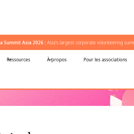
a Summit Asia 2026 :
Asia's largest corporate volunteering sum
 au cancer du sein au travail
Ressources
À propos
Pour les associations