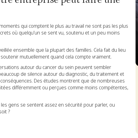
tre entreprise peut faire une
moments qui comptent le plus au travail ne sont pas les plus
iscrets où quelqu'un se sent vu, soutenu et un peu moins
illée ensemble que la plupart des familles. Cela fait du lieu
 se soutenir mutuellement quand cela compte vraiment.
nversations autour du cancer du sein peuvent sembler
S
 beaucoup de silence autour du diagnostic, du traitement et
a des conséquences. Des études montrent que de nombreuses
traitées différemment ou perçues comme moins compétentes,
les gens se sentent assez en sécurité pour parler, ou
oit ?