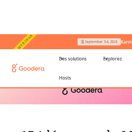
WEBINAR
Karm
🗓️ September 3-4, 2026
← Tous les blogs
/
15 idées pour le Mois de sensibilisation
Des solutions
Explorez
Hosts