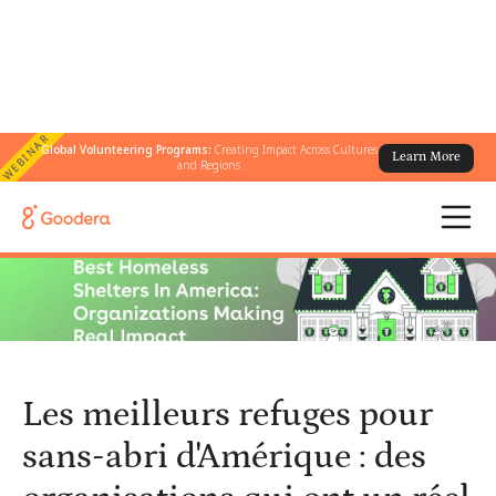
WEBINAR
Global Volunteering Programs:
Creating Impact Across Cultures
Learn More
← Tous les blogs
/
and Regions
Les meilleurs refuges pour sans-abri d'Amérique : des
organisations qui ont un réel impact
Les meilleurs refuges pour
sans-abri d'Amérique : des