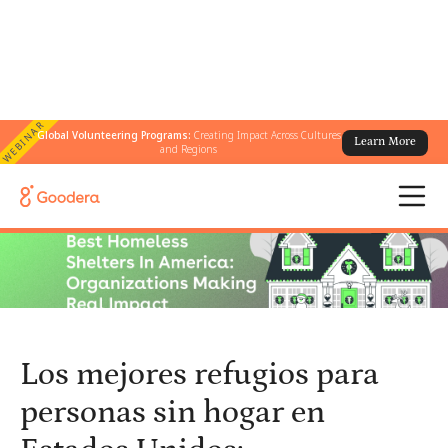
WEBINAR
Global Volunteering Programs:
Creating Impact Across Cultures
Learn More
← Todos los blogs
/
and Regions
Los mejores refugios para personas sin hogar en Estados Unidos:
organizaciones que tienen un impacto real
Los mejores refugios para
personas sin hogar en