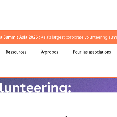
a Summit Asia 2026 :
Asia's largest corporate volunteering sum
ct centré sur l'humain à l'ère de l'automatisation
Ressources
À propos
Pour les associations