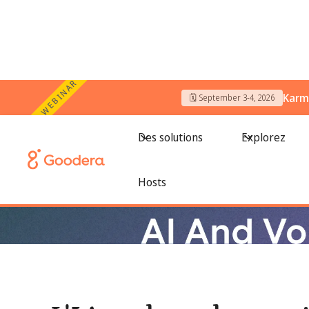
WEBINAR
Karm
🗓️ September 3-4, 2026
← Tous les blogs
/
L'IA et le volontariat : concevoir un impa
Des solutions
Explorez
Hosts