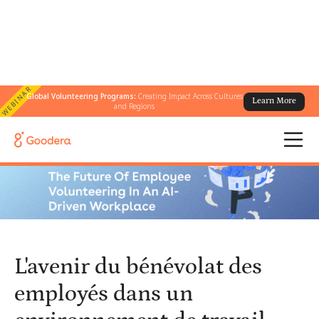
WEBINAR
Global Volunteering Programs:
Creating Impact Across Cultures
Learn More
← Tous les blogs
/
and Regions
L'avenir du bénévolat des employés dans un environnement de
travail piloté par l'IA
L'avenir du bénévolat des
employés dans un