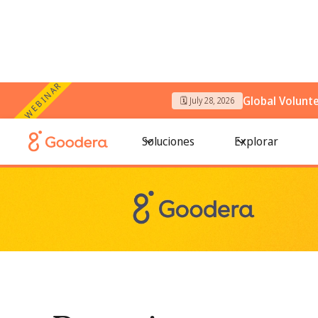
WEBINAR
Global Volunt
🗓️ July 28, 2026
← Todos los blogs
/
Donaciones en especie: una guía prác
Soluciones
Explorar