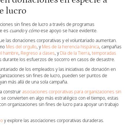
en donaciones en especie a
e lucro
iones sin fines de lucro a través de programas
te es
cuando
y
cómo
ese apoyo se hace evidente.
ue las donaciones corporativas y el voluntariado aumentan.
mo
Mes del orgullo
, y
Mes de la herencia hispánica
, campañas
el hambre
,
Regreso a clases
, y
Día de la Tierra
,
temporadas
s durante los esfuerzos de socorro en casos de desastre.
untariado de los empleados y las iniciativas de donación en
anizaciones sin fines de lucro, pueden ser puntos de
yan más allá de una sola campaña.
ca construir
asociaciones corporativas para organizaciones sin
se convierten en algo más estratégico con el tiempo, estas
n organizaciones sin fines de lucro para apoyar un trabajo
ro
y explore las asociaciones corporativas duraderas.