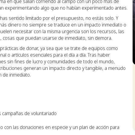
 forma en que salían corriendo al campo con un poco más de
ban experimentando algo que no habían experimentado antes.
has sentido limitado por el presupuesto, no estás solo. Y
e: más dinero no siempre se traduce en un impacto inmediato o
 suelen necesitar con la misma urgencia son los recursos, las
s, cosas que puedan usarse de inmediato, sin demora.
prácticas de donar, ya sea que se trate de equipos como
l o artículos esenciales para el día a día. Tras haber
nes sin fines de lucro y comunidades de todo el mundo,
S
buciones generan un impacto directo y tangible, a menudo
 de inmediato.
as campañas de voluntariado
do con las donaciones en especie y un plan de acción para