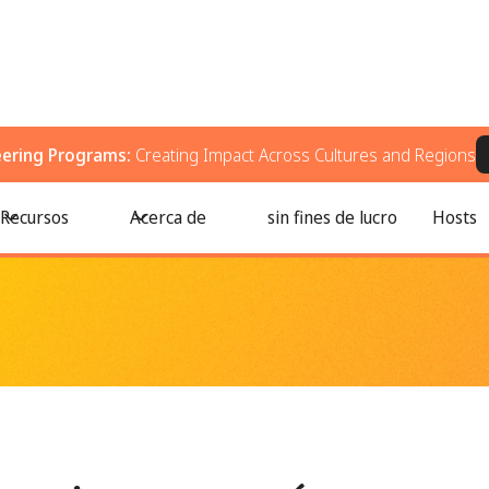
eering Programs:
Creating Impact Across Cultures and Regions
tica para donar algo más que dinero
Recursos
Acerca de
sin fines de lucro
Hosts