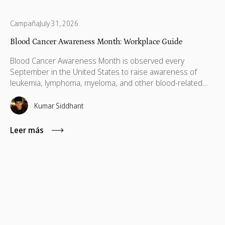
Campaña
July 31, 2026
Blood Cancer Awareness Month: Workplace Guide
Blood Cancer Awareness Month is observed every
September in the United States to raise awareness of
leukemia, lymphoma, myeloma, and other blood-related
cancers. Congress designated September as National
Blood Cancer Awareness Month in 2010, and the
Kumar Siddhant
observance now covers more than 100 types of blood
cancer, with a focus on early diagnosis, research support,
Leer más
and patient empowerment.