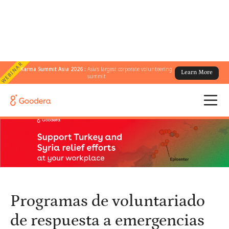
WEBINAR
Karma Summit Asia 2026 :
Asia's largest corporate volunteering
Learn More
← Todos los blogs
/
summit
Programas de voluntariado de respuesta a emergencias para
ayudar a los esfuerzos de ayuda a Turquía y Siria tras los
terremotos en el lugar de trabajo
Programas de voluntariado
de respuesta a emergencias