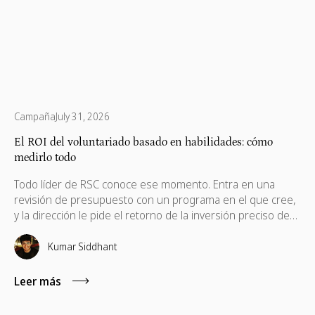
Campaña
July 31, 2026
El ROI del voluntariado basado en habilidades: cómo
medirlo todo
Todo líder de RSC conoce ese momento. Entra en una
revisión de presupuesto con un programa en el que cree,
y la dirección le pide el retorno de la inversión preciso de
un programa de voluntariado basado en habilidades. En
estas situaciones, las métricas estándar, como el total de
Kumar Siddhant
horas registradas o las fotos de una jornada de
voluntariado, suelen quedarse cortas.
Leer más