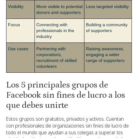
Visibility
More visible to potential
Less targeted visibility
donors and supporters
Focus
Connecting with
Building a community
professionals in the
of supporters
industry
Use cases
Partnering with
Raising awareness,
corporations,
engaging a wider
recruitment of skilled
range of supporters
volunteers
Los 5 principales grupos de
Facebook sin fines de lucro a los
que debes unirte
Estos grupos son gratuitos, privados y activos. Cuentan
con profesionales de organizaciones sin fines de lucro de
todo el mundo que ayudan a sus colegas a superar los