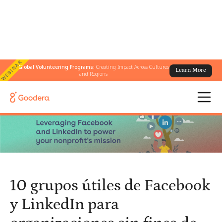
WEBINAR
Global Volunteering Programs:
Creating Impact Across Cultures
Learn More
← Todos los blogs
/
and Regions
10 grupos útiles de Facebook y LinkedIn para organizaciones sin
fines de lucro
10 grupos útiles de Facebook
y LinkedIn para