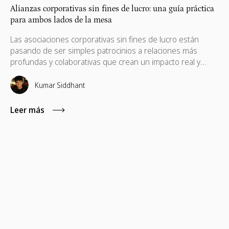
Alianzas corporativas sin fines de lucro: una guía práctica
para ambos lados de la mesa
Las asociaciones corporativas sin fines de lucro están
pasando de ser simples patrocinios a relaciones más
profundas y colaborativas que crean un impacto real y
mensurable. Desde la financiación hasta las habilidades, la
tecnología y el marketing por causas, las asociaciones más
Kumar Siddhant
sólidas alinean los objetivos empresariales con las
misiones de las organizaciones sin fines de lucro para
Leer más
ofrecer valor a largo plazo para ambas partes.