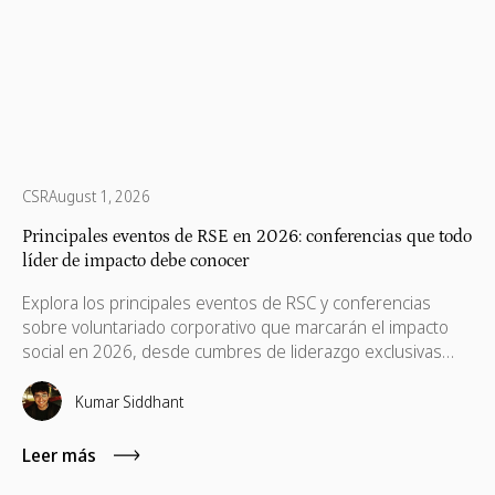
CSR
August 1, 2026
Principales eventos de RSE en 2026: conferencias que todo
líder de impacto debe conocer
Explora los principales eventos de RSC y conferencias
sobre voluntariado corporativo que marcarán el impacto
social en 2026, desde cumbres de liderazgo exclusivas
hasta experiencias de networking para profesionales. Esta
guía detalla las mejores conferencias para líderes de RSC,
Kumar Siddhant
profesionales del voluntariado de empleados, equipos de
ESG y gestores de alianzas con organizaciones sin ánimo
Leer más
de lucro que buscan conversaciones reales, ideas