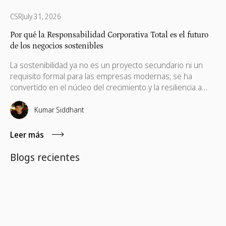
CSR
July 31, 2026
Por qué la Responsabilidad Corporativa Total es el futuro
de los negocios sostenibles
La sostenibilidad ya no es un proyecto secundario ni un
requisito formal para las empresas modernas; se ha
convertido en el núcleo del crecimiento y la resiliencia a
largo plazo. Muchas empresas están familiarizadas con la
Responsabilidad Social Corporativa (RSC), las iniciativas ESG
Kumar Siddhant
y los programas de impacto social, pero ahora está
surgiendo un enfoque más profundo y holístico: la
Leer más
Responsabilidad Corporativa Total (TCR, por sus siglas en
inglés).
Blogs recientes