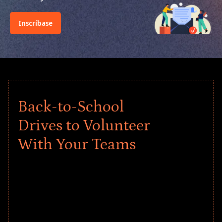
Inscríbase
Back-to-School
Drives to Volunteer
With Your Teams
Give every child a strong start to the
school year! Explore impact-driven Back
to School supply drives that empower
underserved students, foster
comprehensive learning, and engage
your teams meaningfully.