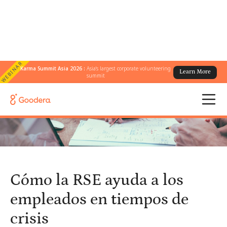
WEBINAR
Karma Summit Asia 2026 :
Asia's largest corporate volunteering
Learn More
← Todos los blogs
/
summit
Cómo la RSE ayuda a los empleados en tiempos de crisis
Cómo la RSE ayuda a los
empleados en tiempos de
crisis