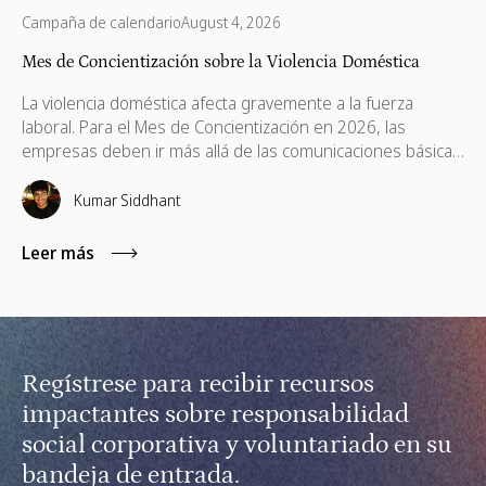
Campaña de calendario
August 4, 2026
Mes de Concientización sobre la Violencia Doméstica
La violencia doméstica afecta gravemente a la fuerza
laboral. Para el Mes de Concientización en 2026, las
empresas deben ir más allá de las comunicaciones básicas
e implementar políticas de apoyo, ayudas financieras,
capacitación remota para gerentes y voluntariado basado
Kumar Siddhant
en habilidades.
Leer más
Regístrese para recibir recursos
impactantes sobre responsabilidad
social corporativa y voluntariado en su
bandeja de entrada.