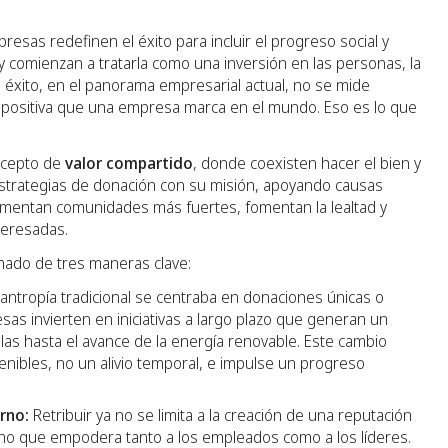
esas redefinen el éxito para incluir el progreso social y
 y comienzan a tratarla como una inversión en las personas, la
ro éxito, en el panorama empresarial actual, no se mide
ia positiva que una empresa marca en el mundo. Eso es lo que
oncepto de
valor compartido
, donde coexisten hacer el bien y
strategias de donación con su misión, apoyando causas
 fomentan comunidades más fuertes, fomentan la lealtad y
teresadas.
rmado de tres maneras clave:
ilantropía tradicional se centraba en donaciones únicas o
esas invierten en iniciativas a largo plazo que generan un
las hasta el avance de la energía renovable. Este cambio
tenibles, no un alivio temporal, e impulse un progreso
rno:
Retribuir ya no se limita a la creación de una reputación
rno que empodera tanto a los empleados como a los líderes.