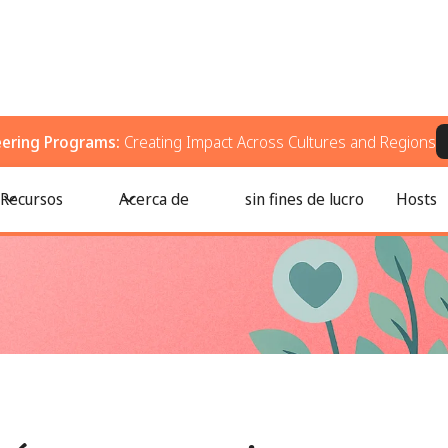
eering Programs:
Creating Impact Across Cultures and Regions
or qué es importante en el mundo empresarial actual impulsado por un pro
Recursos
Acerca de
sin fines de lucro
Hosts