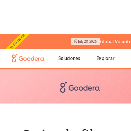
WEBINAR
Global Volunt
🗓️ July 28, 2026
← Todos los blogs
/
Qué es la filantropía corporativa y p
Soluciones
Explorar