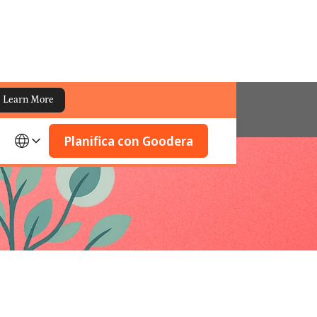
Learn More
pósito
Planifica con Goodera