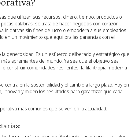
porativa?
sas que utilizan sus recursos, dinero, tiempo, productos o
n pocas palabras, se trata de hacer negocios con corazón.
 iniciativas sin fines de lucro o empodera a sus empleados
do en un movimiento que equilibra las ganancias con el
 de la generosidad. Es un esfuerzo deliberado y estratégico que
 más apremiantes del mundo. Ya sea que el objetivo sea
ón o construir comunidades resilientes, la filantropía moderna
 se centra en la sostenibilidad y el cambio a largo plazo. Hoy en
, innovan y miden los resultados para garantizar que cada
rporativa más comunes que se ven en la actualidad:
tarias:
 las formas más visibles de filantropía. Las empresas suelen