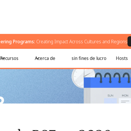
eering Programs:
Creating Impact Across Cultures and Regions
conferencias que todo líder de impacto debe conocer
Recursos
Acerca de
sin fines de lucro
Hosts