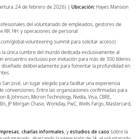
rtura: 24 de febrero de 2026) |
Ubicación:
Hayes Mansion
profesionales del voluntariado de empleados, gestores de
de RR. HH. y operaciones de personal
a.com/global-volunteering-summit para solicitar acceso)
 la única cumbre del mundo dedicada exclusivamente al
un encuentro exclusivo por invitación para más de 300 líderes
stá diseñado deliberadamente para fomentar la profundidad en
ntes.
an José, un lugar elegido para facilitar una experiencia
o de convenciones. Entre las organizaciones confirmadas para
 & Johnson, Micron Technology, Nvidia, Visa, CBRE,
edIn, JP Morgan Chase, Workday, PwC, Wells Fargo, Mastercard,
empresas
,
charlas informales
, y
estudios de caso
sobre la
 voluntariado, abarcando la integración de IA, el voluntariado