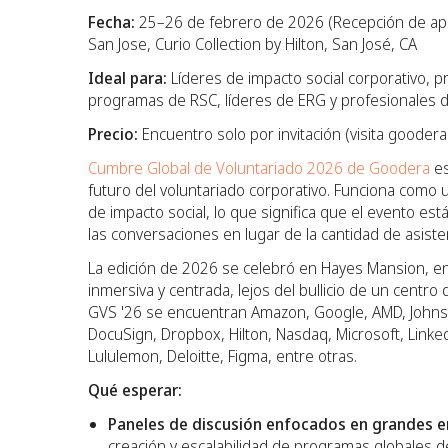
Fecha:
25–26 de febrero de 2026 (Recepción de ape
San Jose, Curio Collection by Hilton, San José, CA
Ideal para:
Líderes de impacto social corporativo, 
programas de RSC, líderes de ERG y profesionales 
Precio:
Encuentro solo por invitación (visita gooder
Cumbre Global de Voluntariado 2026 de Goodera
es
futuro del voluntariado corporativo. Funciona como 
de impacto social, lo que significa que el evento e
las conversaciones en lugar de la cantidad de asiste
La edición de 2026 se celebró en Hayes Mansion, en S
inmersiva y centrada, lejos del bullicio de un centr
GVS '26 se encuentran Amazon, Google, AMD, Johnson
DocuSign, Dropbox, Hilton, Nasdaq, Microsoft, Link
Lululemon, Deloitte, Figma, entre otras.
Qué esperar:
Paneles de discusión enfocados en grandes 
creación y escalabilidad de programas globales de