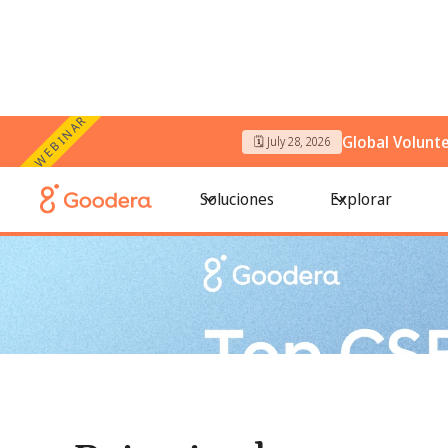
WEBINAR
Global Volunt
🗓️ July 28, 2026
← Todos los blogs
/
Principales eventos de RSE en 2026: 
Soluciones
Explorar