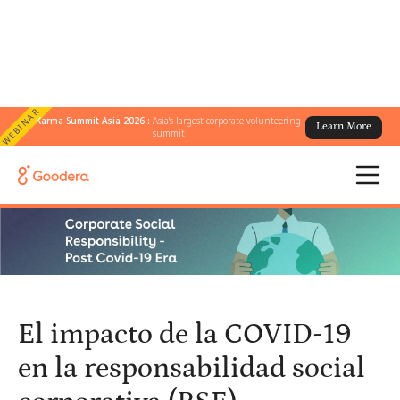
WEBINAR
Karma Summit Asia 2026 :
Asia's largest corporate volunteering
Learn More
← Todos los blogs
/
summit
El impacto de la COVID-19 en la responsabilidad social corporativa
(RSE)
El impacto de la COVID-19
en la responsabilidad social