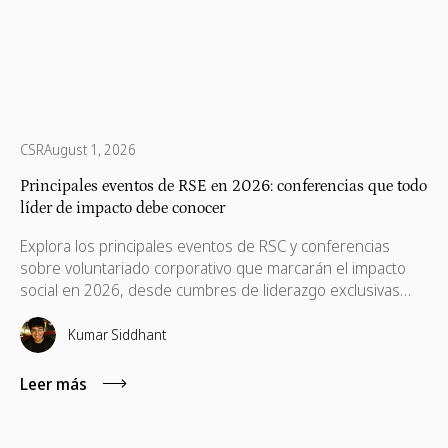
CSR
August 1, 2026
Principales eventos de RSE en 2026: conferencias que todo
líder de impacto debe conocer
Explora los principales eventos de RSC y conferencias
sobre voluntariado corporativo que marcarán el impacto
social en 2026, desde cumbres de liderazgo exclusivas
hasta experiencias de networking para profesionales. Esta
guía detalla las mejores conferencias para líderes de RSC,
Kumar Siddhant
profesionales del voluntariado de empleados, equipos de
ESG y gestores de alianzas con organizaciones sin ánimo
Leer más
de lucro que buscan conversaciones reales, ideas
prácticas y conexiones significativas.