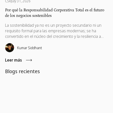
CSR
July 31, 2026
Por qué la Responsabilidad Corporativa Total es el futuro
de los negocios sostenibles
La sostenibilidad ya no es un proyecto secundario ni un
requisito formal para las empresas modernas; se ha
convertido en el núcleo del crecimiento y la resiliencia a
largo plazo. Muchas empresas están familiarizadas con la
Responsabilidad Social Corporativa (RSC), las iniciativas ESG
Kumar Siddhant
y los programas de impacto social, pero ahora está
surgiendo un enfoque más profundo y holístico: la
Leer más
Responsabilidad Corporativa Total (TCR, por sus siglas en
inglés).
Blogs recientes