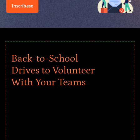
Inscríbase
Back-to-School
Drives to Volunteer
With Your Teams
Give every child a strong start to the
school year! Explore impact-driven Back
to School supply drives that empower
underserved students, foster
comprehensive learning, and engage
your teams meaningfully.