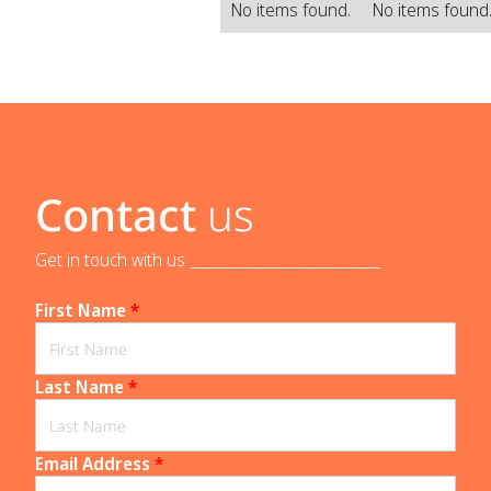
No items found.
No items found
Contact
us
Get in touch with us _____________________________
First Name
*
Last Name
*
Email Address
*