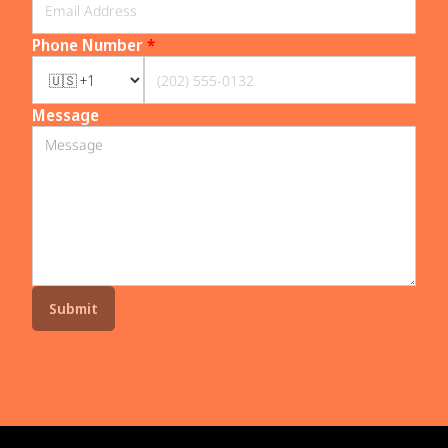
Phone Number
*
Message