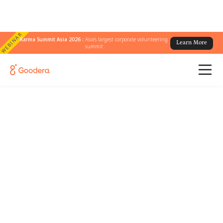
WEBINAR
Karma Summit Asia 2026 :
Asia's largest corporate volunteering
Learn More
summit