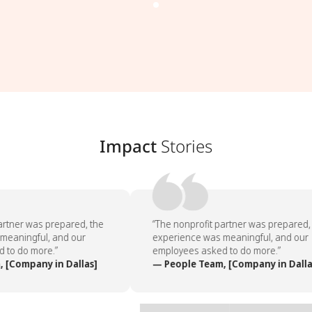
Impact
Stories
rtner was prepared, the
“The nonprofit partner was prepared, 
eaningful, and our
experience was meaningful, and our
to do more.”
employees asked to do more.”
[Company in Dallas]
— People Team, [Company in Dallas