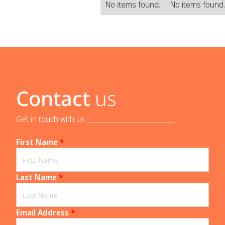
No items found.
No items found
Contact
us
Get in touch with us _____________________________
First Name
*
Last Name
*
Email Address
*