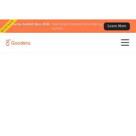
WEBINAR
Karma Summit Asia 2026 :
Asia's largest corporate volunteering
Learn More
summit