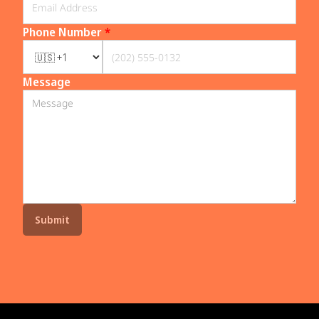
Phone Number
*
Message