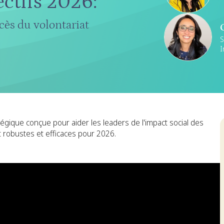
ectifs 2026
:
ccès du volontariat
S
I
égique conçue pour aider les leaders de l'impact social des
 robustes et efficaces pour 2026.