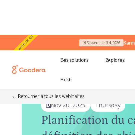
WEBINAR
Karm
🗓️ September 3-4, 2026
Des solutions
Explorez
Hosts
Webinar
← Retourner à tous les webinaires
🗓️
Nov 20, 2025
Thursday
Planification du c