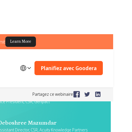
mit
Learn More
Planifiez avec Goodera
Rachna Chugh
Partagez ce webinaire
ice President, CSR, Genpact
Deboshree Mazumdar
ssistant Director, CSR, Acuity Knowledge Partners