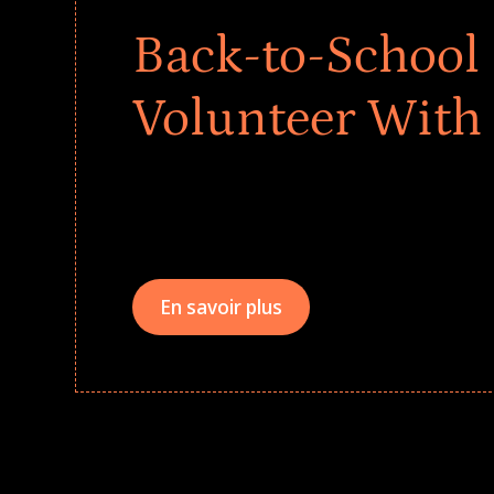
Back-to-School 
Volunteer With
Give every child a strong start to the school ye
drives that empower underserved students, fo
teams meaningfully.
En savoir plus