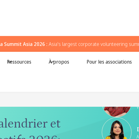
a Summit Asia 2026 :
Asia's largest corporate volunteering sum
Ressources
À propos
Pour les associations
Speakers
V
alendrier et
A