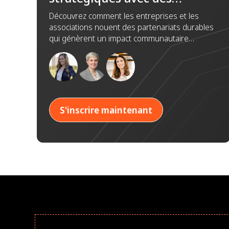
associations pour un impact
Découvrez comment les entreprises et les
associations nouent des partenariats durables
durable
qui génèrent un impact communautaire
significatif grâce à la confiance, la collaboration
et des objectifs communs.
S'inscrire maintenant