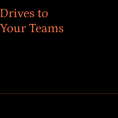
Drives to
 Your Teams
ar! Explore impact-driven Back to School supply
ster comprehensive learning, and engage your