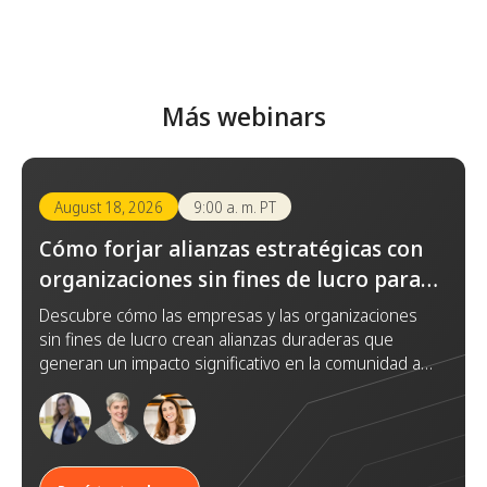
Más webinars
August 18, 2026
9:00 a. m. PT
Cómo forjar alianzas estratégicas con
organizaciones sin fines de lucro para
lograr un impacto duradero
Descubre cómo las empresas y las organizaciones
sin fines de lucro crean alianzas duraderas que
generan un impacto significativo en la comunidad a
través de la confianza, la colaboración y objetivos
compartidos.