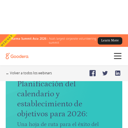
WEBINAR
Karma Summit Asia 2026 :
Asia's largest corporate volunteering
Learn More
summit
Webinar
🗓️
Nov 20, 2025
Thursday
← Volver a todos los webinars
Planificación del
calendario y
establecimiento de
objetivos para 2026
:
Una hoja de ruta para el éxito del