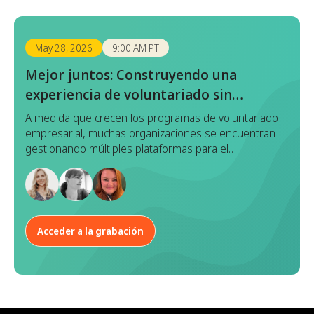
May 28, 2026
9:00 AM PT
Mejor juntos: Construyendo una
experiencia de voluntariado sin
interrupciones con Benevity x Goodera
A medida que crecen los programas de voluntariado
empresarial, muchas organizaciones se encuentran
gestionando múltiples plataformas para el
descubrimiento de eventos, el registro, la ejecución y
la elaboración de informes. Aunque cada
herramienta cumple una función, este enfoque
fragmentado a menudo conduce a la duplicación de
esfuerzos, datos inconsistentes y una experiencia
Acceder a la grabación
desarticulada tanto para los gestores de programas
como para los empleados.