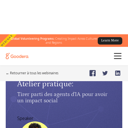
WEBINAR
Global Volunteering Programs:
Creating Impact Across Cultures
Learn More
and Regions
AI Masterclass
🗓️
May 8, 2025
Thursday
← Retourner à tous les webinaires
Atelier pratique
:
Tirer parti des agents d'IA pour avoir
un impact social
Speaker