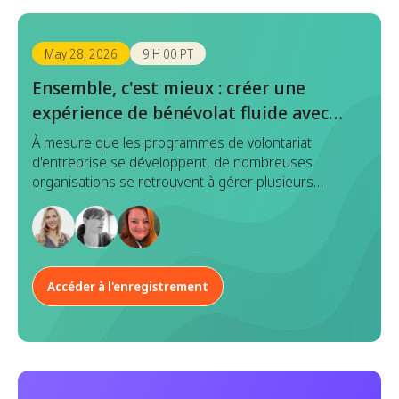
May 28, 2026
9 H 00 PT
Ensemble, c'est mieux : créer une
expérience de bénévolat fluide avec
Benevity x Goodera
À mesure que les programmes de volontariat
d'entreprise se développent, de nombreuses
organisations se retrouvent à gérer plusieurs
plateformes en matière de découverte, d'inscription,
d'exécution et de reporting d'événements. Bien que
chaque outil ait un objectif, cette approche
fragmentée entraîne souvent une duplication des
efforts, des données incohérentes et une
Accéder à l'enregistrement
expérience disparate à la fois pour les responsables
de programme et les employés.