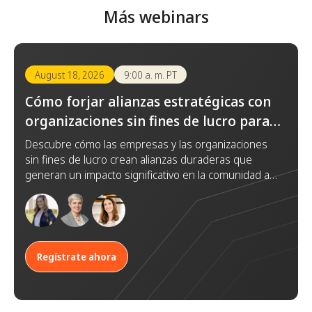
Más webinars
August 18, 2026
9:00 a. m. PT
Cómo forjar alianzas estratégicas con
organizaciones sin fines de lucro para
lograr un impacto duradero
Descubre cómo las empresas y las organizaciones
sin fines de lucro crean alianzas duraderas que
generan un impacto significativo en la comunidad a
través de la confianza, la colaboración y objetivos
compartidos.
Regístrate ahora