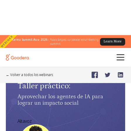
WEBINAR
Karma Summit Asia 2026 :
Asia's largest corporate volunteering
Learn More
summit
AI Masterclass
🗓️
May 8, 2025
Thursday
← Volver a todos los webinars
Taller práctico
:
Aprovechar los agentes de IA para
lograr un impacto social
Altavoz