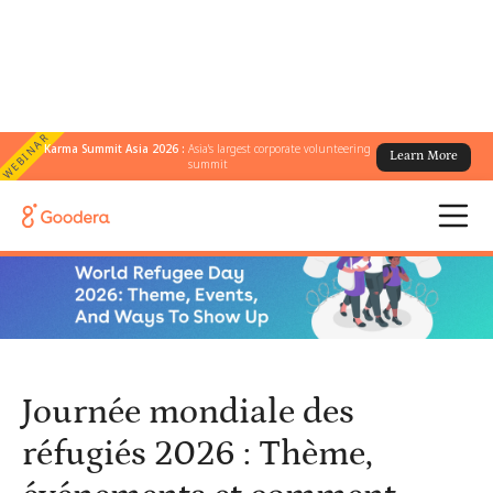
WEBINAR
Karma Summit Asia 2026 :
Asia's largest corporate volunteering
Learn More
← Tous les blogs
/
summit
Journée mondiale des réfugiés 2026 : Thème, événements et
comment s'engager
Journée mondiale des
réfugiés 2026 : Thème,