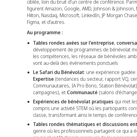
ciblée, loin du bruit d'un centre de conférence. Par
figurent Amazon, Google, AMD, Johnson & Johnson, M
Hilton, Nasdaq, Microsoft, LinkedIn, JP Morgan Chas
Figma, et d'autres.
Au programme :
Tables rondes axées sur l'entreprise
,
conversat
développement de programmes de bénévolat mondia
les compétences, les réseaux de bénévoles amb
vont au-delà des événements ponctuels
Le Safari du Bénévolat
: une expérience guidée 
Expertise
(tendances du secteur, rapport VQ, ce
Communautaires, IA Pro Bono, Station Bénévolat
campagnes), et
Communauté
(salons d'échanges
Expériences de bénévolat pratiques
qui met les
compris une activité STEM où les participants con
classe, transformant ainsi le temps de conféren
Tables rondes thématiques et discussions ent
genre où les professionnels partagent ce qui a éc