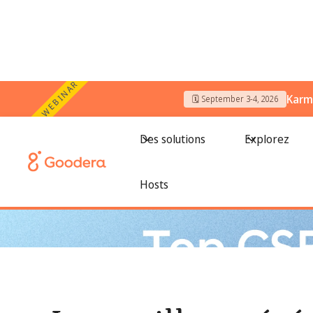
WEBINAR
Karm
🗓️ September 3-4, 2026
← Tous les blogs
/
Les meilleurs événements RSE en 2026 : 
Des solutions
Explorez
Hosts