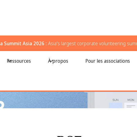
a Summit Asia 2026 :
Asia's largest corporate volunteering sum
Les conférences que tout leader de l'impact devrait connaître
Ressources
À propos
Pour les associations