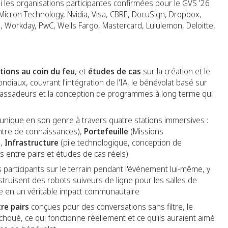
mi les organisations participantes confirmées pour le GVS '26
icron Technology, Nvidia, Visa, CBRE, DocuSign, Dropbox,
e, Workday, PwC, Wells Fargo, Mastercard, Lululemon, Deloitte,
ions au coin du feu
, et
études de cas
sur la création et le
ux, couvrant l'intégration de l'IA, le bénévolat basé sur
assadeurs et la conception de programmes à long terme qui
unique en son genre à travers quatre stations immersives :
ntre de connaissances),
Portefeuille
(Missions
),
Infrastructure
(pile technologique, conception de
 entre pairs et études de cas réels)
 participants sur le terrain pendant l'événement lui-même, y
struisent des robots suiveurs de ligne pour les salles de
ce en un véritable impact communautaire
re pairs
conçues pour des conversations sans filtre, le
houé, ce qui fonctionne réellement et ce qu'ils auraient aimé