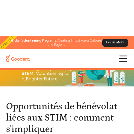
WEBINAR
Global Volunteering Programs:
Creating Impact Across Cultures
Learn More
← Tous les blogs
/
and Regions
Opportunités de bénévolat liées aux STIM : comment s'impliquer
Opportunités de bénévolat
liées aux STIM : comment
s'impliquer