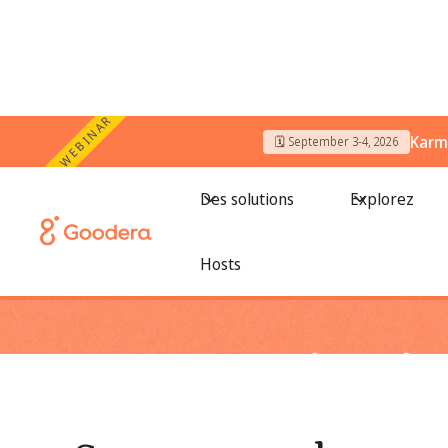
WEBINAR
Karm
🗓️ September 3-4, 2026
← Tous les blogs
/
Surmonter les moments difficiles : revit
Des solutions
Explorez
Hosts