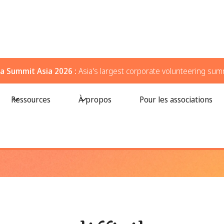
a Summit Asia 2026 :
Asia's largest corporate volunteering sum
alisez votre personnel grâce au bénévolat
Ressources
À propos
Pour les associations