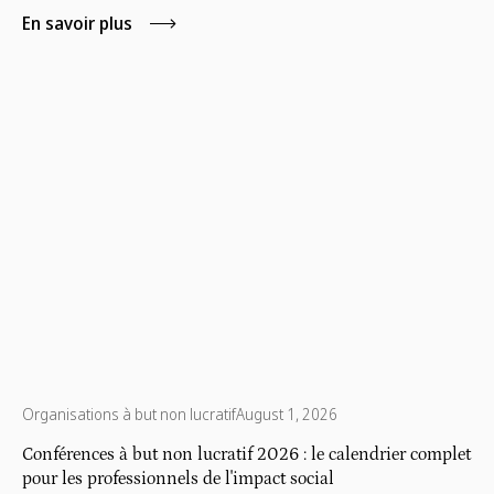
objectifs commerciaux sur les missions des organisations
En savoir plus
à but non lucratif afin de créer une valeur à long terme
pour les deux parties.
Organisations à but non lucratif
August 1, 2026
Conférences à but non lucratif 2026 : le calendrier complet
pour les professionnels de l'impact social