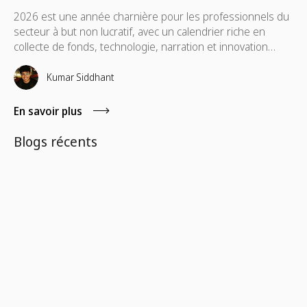
2026 est une année charnière pour les professionnels du
secteur à but non lucratif, avec un calendrier riche en
collecte de fonds, technologie, narration et innovation
sociale. Voici votre guide complet des conférences qui
méritent votre temps, votre budget et les conversations
Kumar Siddhant
qui auront encore de l'importance à votre retour chez
vous.
En savoir plus
Blogs récents