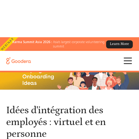
WEBINAR
Karma Summit Asia 2026 :
Asia's largest corporate volunteering
Learn More
← Tous les blogs
/
summit
Idées d'intégration des employés : virtuel et en personne
Idées d'intégration des
employés : virtuel et en
personne