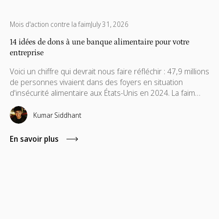
Mois d'action contre la faim
July 31, 2026
14 idées de dons à une banque alimentaire pour votre
entreprise
Voici un chiffre qui devrait nous faire réfléchir : 47,9 millions
de personnes vivaient dans des foyers en situation
d'insécurité alimentaire aux États-Unis en 2024. La faim
n'est pas un problème ponctuel, et le soutien ne devrait
pas l'être non plus. Découvrez des idées de dons que
Kumar Siddhant
votre équipe peut maintenir pour faire une réelle
différence.
En savoir plus