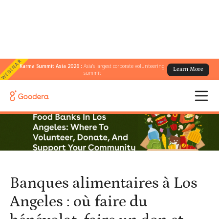
WEBINAR
Karma Summit Asia 2026 :
Asia's largest corporate volunteering
Learn More
← Tous les blogs
/
summit
Banques alimentaires à Los Angeles : où faire du bénévolat, faire
un don et soutenir votre communauté
Banques alimentaires à Los
Angeles : où faire du