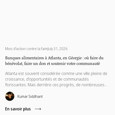
Mois d'action contre la faim
July 31, 2026
Banques alimentaires à Atlanta, en Géorgie : où faire du
bénévolat, faire un don et soutenir votre communauté
Atlanta est souvent considérée comme une ville pleine de
croissance, d'opportunités et de communautés
florissantes. Mais derrière ces progrès, de nombreuses
familles continuent de faire face à un véritable défi : un
accès constant à des aliments nutritifs. Des données
Kumar Siddhant
récentes montrent que 14,9 % de la population
géorgienne, soit environ 1,6 million, est en situation
En savoir plus
d'insécurité alimentaire, une grande partie étant