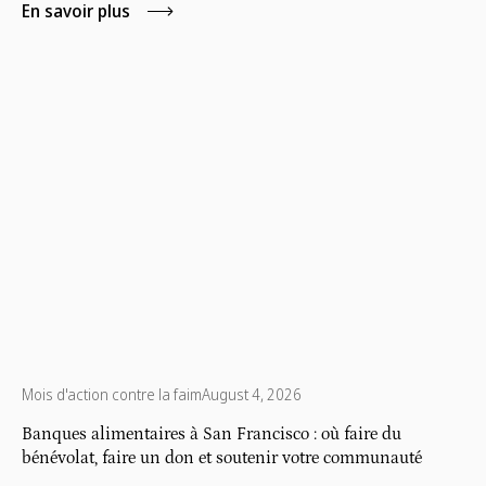
géorgienne, soit environ 1,6 million, est en situation
En savoir plus
d'insécurité alimentaire, une grande partie étant
concentrée dans la région métropolitaine d'Atlanta.
Mois d'action contre la faim
August 4, 2026
Banques alimentaires à San Francisco : où faire du
bénévolat, faire un don et soutenir votre communauté