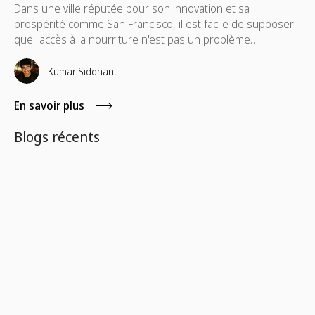
Dans une ville réputée pour son innovation et sa
prospérité comme San Francisco, il est facile de supposer
que l'accès à la nourriture n'est pas un problème
généralisé. Mais pour des milliers d'habitants de la région
de la baie de San Francisco, l'insécurité alimentaire
Kumar Siddhant
demeure une réalité quotidienne. Des données récentes
indiquent que l'insécurité alimentaire a augmenté chez les
En savoir plus
adultes à faible revenu dans les neuf comtés de la région
de la baie de San Francisco, passant de 26 % en 2001 à
Blogs récents
46 % en 2024 pour les personnes gagnant moins de
200 % du seuil de pauvreté fédéral.