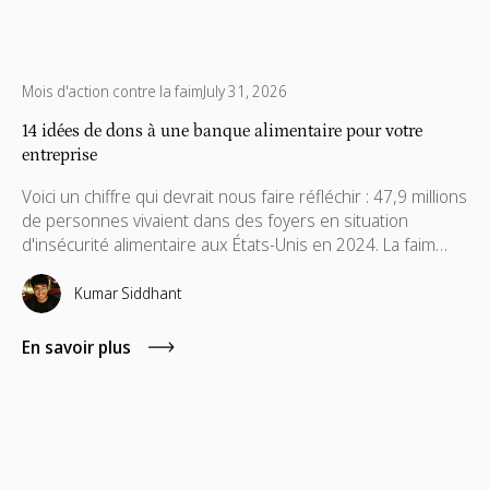
Mois d'action contre la faim
July 31, 2026
14 idées de dons à une banque alimentaire pour votre
entreprise
Voici un chiffre qui devrait nous faire réfléchir : 47,9 millions
de personnes vivaient dans des foyers en situation
d'insécurité alimentaire aux États-Unis en 2024. La faim
n'est pas un problème ponctuel, et le soutien ne devrait
pas l'être non plus. Découvrez des idées de dons que
Kumar Siddhant
votre équipe peut maintenir pour faire une réelle
différence.
En savoir plus