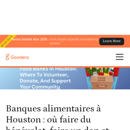
WEBINAR
Karma Summit Asia 2026 :
Asia's largest corporate volunteering
Learn More
← Tous les blogs
/
summit
Banques alimentaires à Houston : où faire du bénévolat, faire un
don et soutenir votre communauté
Banques alimentaires à
Houston : où faire du