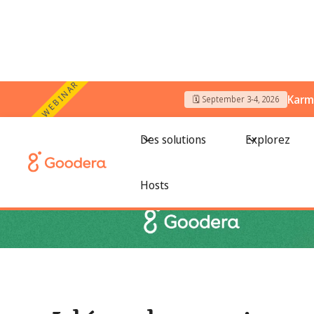
WEBINAR
Karm
🗓️ September 3-4, 2026
← Tous les blogs
/
Idées de services communautaires
Des solutions
Explorez
Hosts