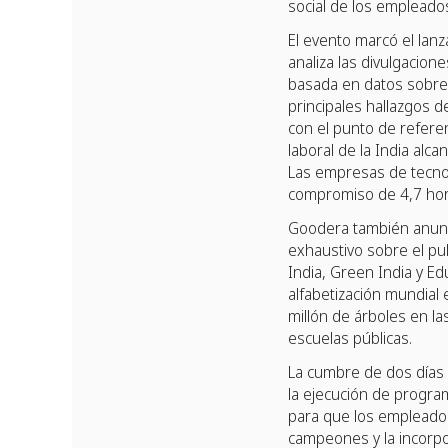
social de los empleado
El evento marcó el lan
analiza las divulgacion
basada en datos sobre l
principales hallazgos 
con el punto de referen
laboral de la India alc
Las empresas de tecnol
compromiso de 4,7 hora
Goodera también anunci
exhaustivo sobre el puls
India, Green India y Ed
alfabetización mundial 
millón de árboles en la
escuelas públicas.
La cumbre de dos días 
la ejecución de progra
para que los empleados
campeones y la incorpo