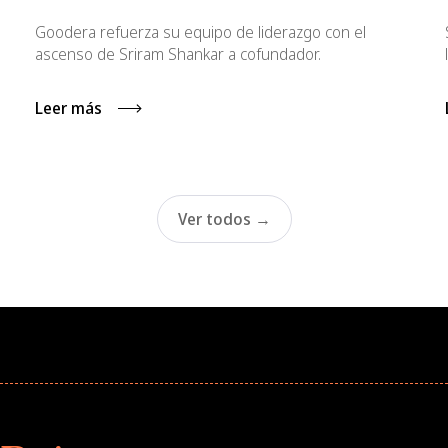
Goodera refuerza su equipo de liderazgo con el
ascenso de Sriram Shankar a cofundador.
Leer más
Ver todos →