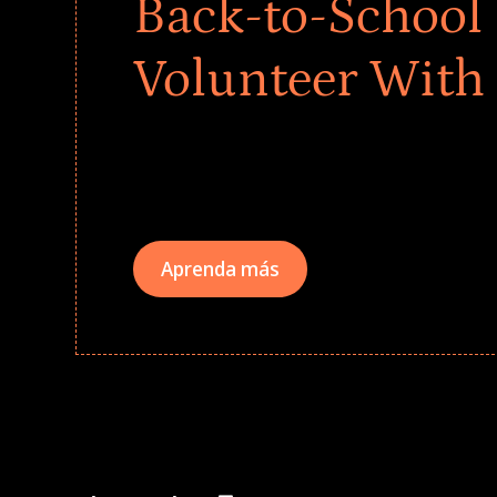
Back-to-School 
Volunteer With
Give every child a strong start to the school ye
drives that empower underserved students, fo
teams meaningfully.
Aprenda más