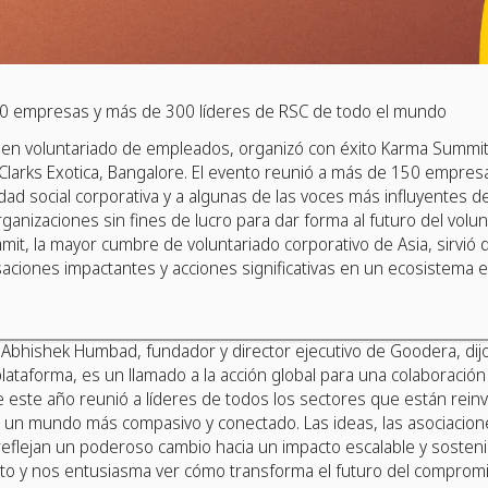
50 empresas y más de 300 líderes de RSC de todo el mundo
 en voluntariado de empleados, organizó con éxito Karma Summit 
larks Exotica, Bangalore. El evento reunió a más de 150 empres
dad social corporativa y a algunas de las voces más influyentes d
anizaciones sin fines de lucro para dar forma al futuro del volun
t, la mayor cumbre de voluntariado corporativo de Asia, sirvió d
aciones impactantes y acciones significativas en un ecosistema 
n, Abhishek Humbad, fundador y director ejecutivo de Goodera, dij
lataforma, es un llamado a la acción global para una colaboració
e este año reunió a líderes de todos los sectores que están rein
r un mundo más compasivo y conectado. Las ideas, las asociacio
reflejan un poderoso cambio hacia un impacto escalable y sosten
nto y nos entusiasma ver cómo transforma el futuro del compromi