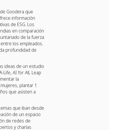
l de Goodera que
ofrece información
ativas de ESG. Los
 indias en comparación
luntariado de la fuerza
r entre los empleados.
ida profundidad de
as ideas de un estudio
Life, AI for All, Leap
omentar la
 mujeres, plantar 1
niños que asisten a
e temas que iban desde
reación de un espacio
ión de redes de
pertos y charlas