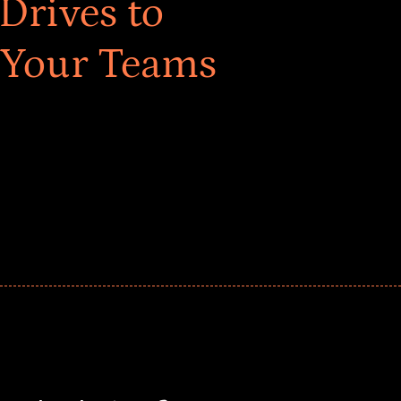
Drives to
 Your Teams
ar! Explore impact-driven Back to School supply
ster comprehensive learning, and engage your