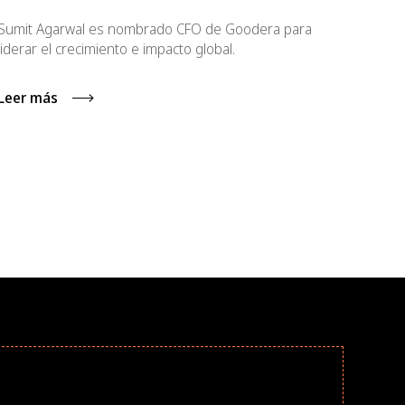
Sumit Agarwal es nombrado CFO de Goodera para
liderar el crecimiento e impacto global.
Leer más