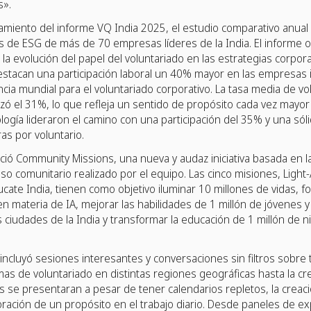
s».
zamiento del informe VQ India 2025, el estudio comparativo anua
es de ESG de más de 70 empresas líderes de la India. El informe 
a evolución del papel del voluntariado en las estrategias corpor
destacan una participación laboral un 40% mayor en las empresas
cia mundial para el voluntariado corporativo. La tasa media de vo
anzó el 31%, lo que refleja un sentido de propósito cada vez mayo
ogía lideraron el camino con una participación del 35% y una sól
s por voluntario.
ó Community Missions, una nueva y audaz iniciativa basada en l
o comunitario realizado por el equipo. Las cinco misiones, Light-A-
ucate India, tienen como objetivo iluminar 10 millones de vidas, f
en materia de IA, mejorar las habilidades de 1 millón de jóvenes y
s ciudades de la India y transformar la educación de 1 millón de 
incluyó sesiones interesantes y conversaciones sin filtros sobr
mas de voluntariado en distintas regiones geográficas hasta la c
 se presentaran a pesar de tener calendarios repletos, la creac
ración de un propósito en el trabajo diario. Desde paneles de ex