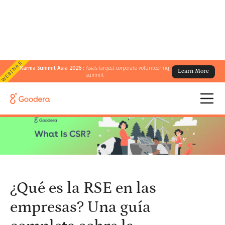
WEBINAR
Karma Summit Asia 2026 :
Asia's largest corporate volunteering
Learn More
← Todos los blogs
/
summit
¿Qué es la RSE en las empresas? Una guía completa sobre la
responsabilidad social corporativa
¿Qué es la RSE en las
empresas? Una guía