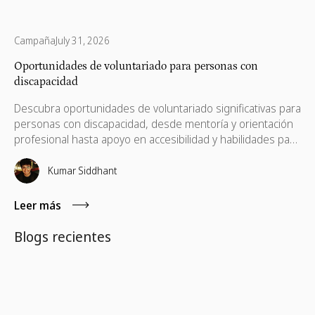
Campaña
July 31, 2026
Oportunidades de voluntariado para personas con
discapacidad
Descubra oportunidades de voluntariado significativas para
personas con discapacidad, desde mentoría y orientación
profesional hasta apoyo en accesibilidad y habilidades para
la vida. Aprenda cómo el voluntariado inclusivo ayuda a
eliminar barreras, fomenta la independencia y crea un
Kumar Siddhant
impacto duradero tanto para individuos como para
comunidades.
Leer más
Blogs recientes