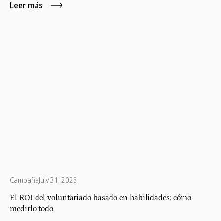
cancer, with a focus on early diagnosis, research support,
Leer más
and patient empowerment.
Campaña
July 31, 2026
El ROI del voluntariado basado en habilidades: cómo
medirlo todo