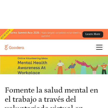
WEBINAR
Karma Summit Asia 2026 :
Asia's largest corporate volunteering
Learn More
← Todos los blogs
/
summit
Fomente la salud mental en el trabajo a través del voluntariado
virtual en equipo
Fomente la salud mental en
el trabajo a través del