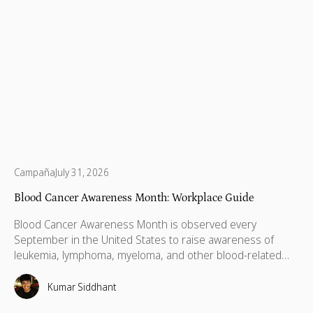
Campaña
July 31, 2026
Blood Cancer Awareness Month: Workplace Guide
Blood Cancer Awareness Month is observed every
September in the United States to raise awareness of
leukemia, lymphoma, myeloma, and other blood-related
cancers. Congress designated September as National
Blood Cancer Awareness Month in 2010, and the
Kumar Siddhant
observance now covers more than 100 types of blood