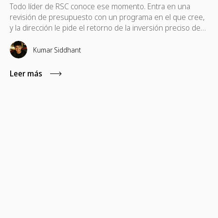
Todo líder de RSC conoce ese momento. Entra en una
revisión de presupuesto con un programa en el que cree,
y la dirección le pide el retorno de la inversión preciso de
un programa de voluntariado basado en habilidades. En
estas situaciones, las métricas estándar, como el total de
Kumar Siddhant
horas registradas o las fotos de una jornada de
voluntariado, suelen quedarse cortas.
Leer más