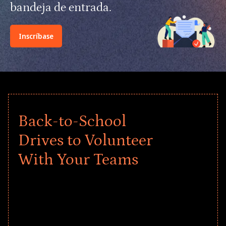
bandeja de entrada.
Inscríbase
Back-to-School
Drives to Volunteer
With Your Teams
Give every child a strong start to the
school year! Explore impact-driven Back
to School supply drives that empower
underserved students, foster
comprehensive learning, and engage