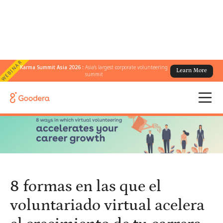
WEBINAR
Karma Summit Asia 2026 :
Asia's largest corporate volunteering
Learn More
← Todos los blogs
/
summit
8 formas en las que el voluntariado virtual acelera el crecimiento
de tu carrera
8 formas en las que el
voluntariado virtual acelera