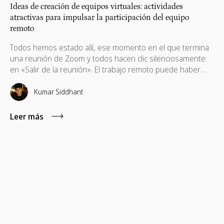
Ideas de creación de equipos virtuales: actividades
atractivas para impulsar la participación del equipo
remoto
Todos hemos estado allí, ese momento en el que termina
una reunión de Zoom y todos hacen clic silenciosamente
en «Salir de la reunión». El trabajo remoto puede haber
redefinido la forma en que colaboramos, pero no ha
cambiado lo que más anhelamos: una conexión humana
Kumar Siddhant
real. Ahí es donde las ideas de creación de equipos
virtuales marcan la diferencia. Si se hacen bien, van más
Leer más
allá de los juegos rápidos para romper el hielo o los juegos
en línea; generan confianza, estimulan la creatividad y
recuerdan a los empleados que son parte de algo más
grande que una pantalla.