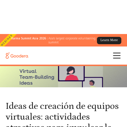
WEBINAR
Karma Summit Asia 2026 :
Asia's largest corporate volunteering
Learn More
← Todos los blogs
/
summit
Ideas de creación de equipos virtuales: actividades atractivas
para impulsar la participación del equipo remoto
Ideas de creación de equipos
virtuales: actividades