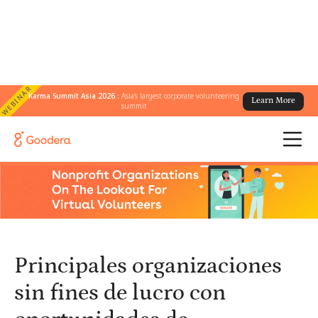
WEBINAR
Karma Summit Asia 2026 :
Asia's largest corporate volunteering
Learn More
← Todos los blogs
/
summit
Principales organizaciones sin fines de lucro con oportunidades
de voluntariado virtual para equipos
Principales organizaciones
sin fines de lucro con