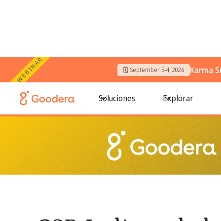
WEBINAR
Karma S
🗓️ September 3-4, 2026
← Todos los blogs
/
CSR India: todo lo que necesita saber
Soluciones
Explorar