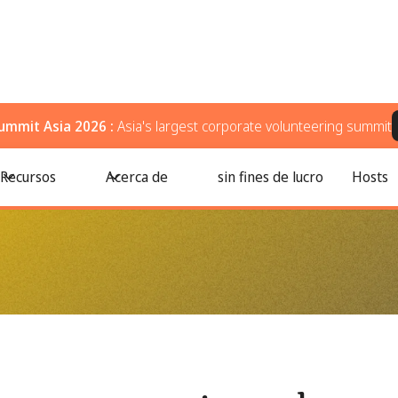
ummit Asia 2026 :
Asia's largest corporate volunteering summit
Recursos
Acerca de
sin fines de lucro
Hosts