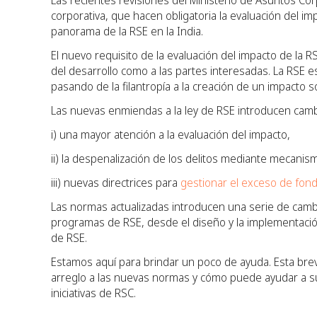
Las recientes revisiones del Ministerio de Asuntos Corp
corporativa, que hacen obligatoria la evaluación del imp
panorama de la RSE en la India.
El nuevo requisito de la evaluación del impacto de la R
del desarrollo como a las partes interesadas. La RSE
pasando de la filantropía a la creación de un impacto s
Las nuevas enmiendas a la ley de RSE introducen cambios
i) una mayor atención a la evaluación del impacto,
ii) la despenalización de los delitos mediante mecanis
iii) nuevas directrices para
gestionar el exceso de fon
Las normas actualizadas introducen una serie de camb
programas de RSE, desde el diseño y la implementació
de RSE.
Estamos aquí para brindar un poco de ayuda. Esta brev
arreglo a las nuevas normas y cómo puede ayudar a s
iniciativas de RSC.