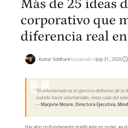
Más de 25 ideas d
corporativo que 
diferencia real e
Kumar Siddhant
Actualizado el
July 31, 2026
"El voluntariado es el ejercicio definitivo de la
cuando haces voluntariado, votas cada día sobr
—
Marjorie Moore, Directora Ejecutiva, Min
Hay algo profundamente gratificante en poder ayud