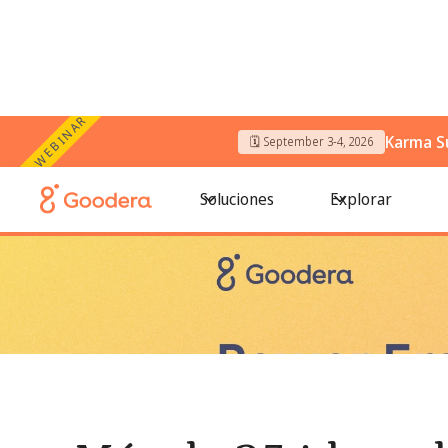
WEBINAR
Karma S
🗓️ September 3-4, 2026
← Todos los blogs
/
Más de 25 ideas de voluntariado corp
Soluciones
Explorar