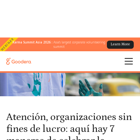
WEBINAR
Karma Summit Asia 2026 :
Asia's largest corporate volunteering
Learn More
← Todos los blogs
/
summit
Atención, organizaciones sin fines de lucro: aquí hay 7 maneras
de celebrar la Semana Nacional del Voluntariado este año
Atención, organizaciones sin
fines de lucro: aquí hay 7