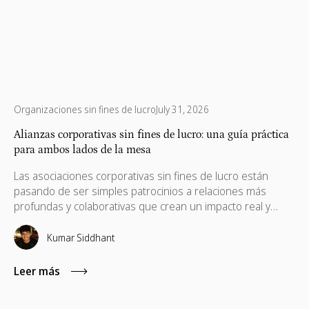
Organizaciones sin fines de lucro
July 31, 2026
Alianzas corporativas sin fines de lucro: una guía práctica
para ambos lados de la mesa
Las asociaciones corporativas sin fines de lucro están
pasando de ser simples patrocinios a relaciones más
profundas y colaborativas que crean un impacto real y
mensurable. Desde la financiación hasta las habilidades, la
tecnología y el marketing por causas, las asociaciones más
Kumar Siddhant
sólidas alinean los objetivos empresariales con las
misiones de las organizaciones sin fines de lucro para
Leer más
ofrecer valor a largo plazo para ambas partes.