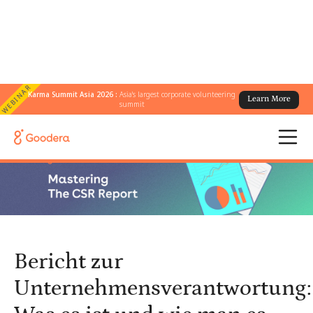
WEBINAR
Karma Summit Asia 2026 :
Asia's largest corporate volunteering
Learn More
← Alle Blogs
/
summit
Bericht zur Unternehmensverantwortung: Was es ist und wie man
es richtig macht
Bericht zur
Unternehmensverantwortung: