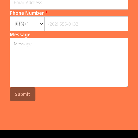
Phone Number
*
Message