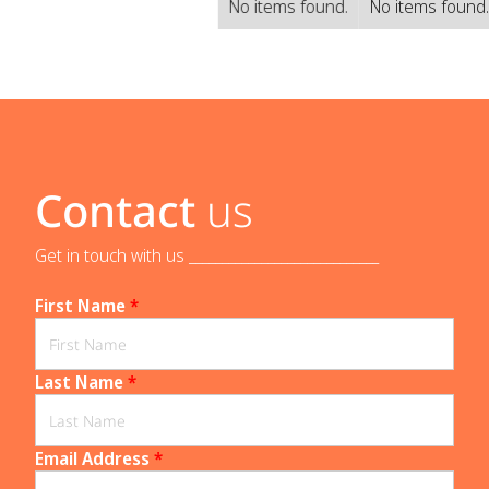
No items found.
No items found
Contact
us
Get in touch with us _____________________________
First Name
*
Last Name
*
Email Address
*