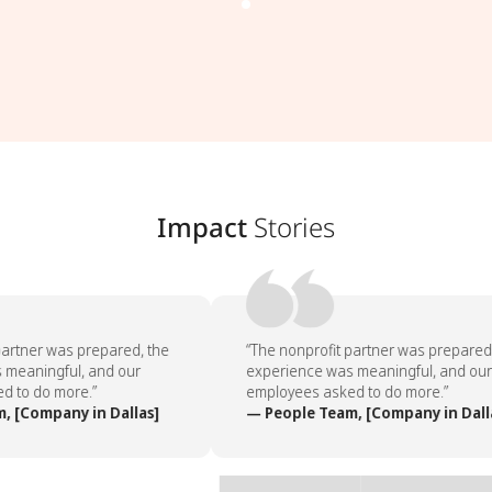
Impact
Stories
artner was prepared, the
“The nonprofit partner was prepared,
meaningful, and our
experience was meaningful, and our
 to do more.”
employees asked to do more.”
 [Company in Dallas]
— People Team, [Company in Dalla