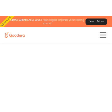
WEBINAR
Karma Summit Asia 2026 :
Asia's largest corporate volunteering
Learn More
summit