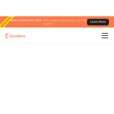
WEBINAR
Karma Summit Asia 2026 :
Asia's largest corporate volunteering
Learn More
summit