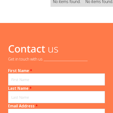
No items found.
No items found
Contact
us
Get in touch with us _____________________________
First Name
*
Last Name
*
Email Address
*