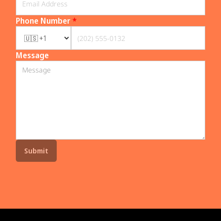
Phone Number
*
Message