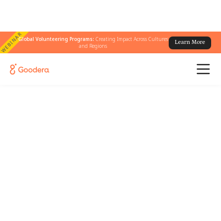
WEBINAR
Global Volunteering Programs:
Creating Impact Across Cultures
Learn More
and Regions