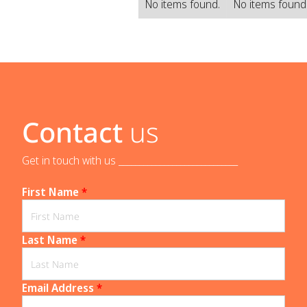
No items found.
No items found
Contact
us
Get in touch with us _____________________________
First Name
*
Last Name
*
Email Address
*