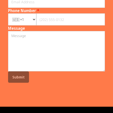
Phone Number
*
Message