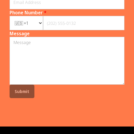
Phone Number
*
Message