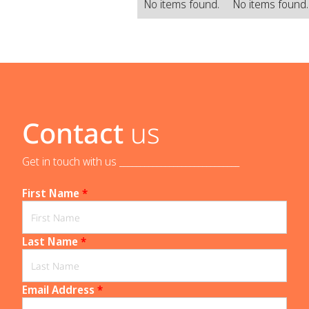
No items found.
No items found
Contact
us
Get in touch with us _____________________________
First Name
*
Last Name
*
Email Address
*