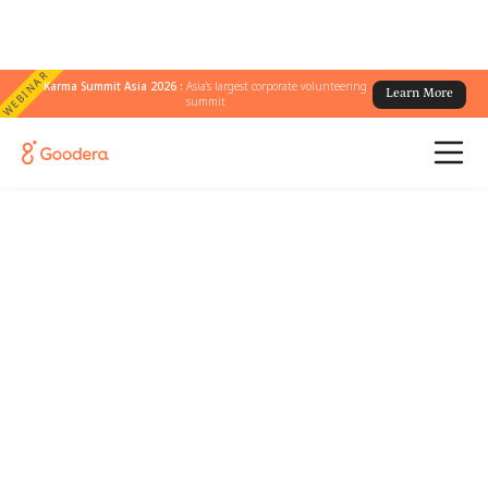
WEBINAR
Karma Summit Asia 2026 :
Asia's largest corporate volunteering
Learn More
summit