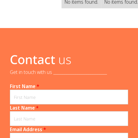
No items found.
No items found
Contact
us
Get in touch with us _____________________________
First Name
*
Last Name
*
Email Address
*