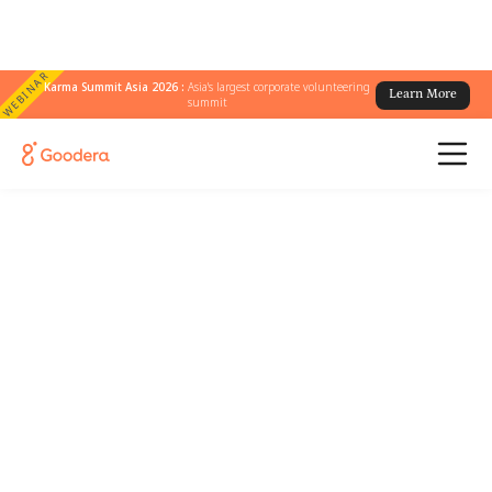
WEBINAR
Karma Summit Asia 2026 :
Asia's largest corporate volunteering
Learn More
summit