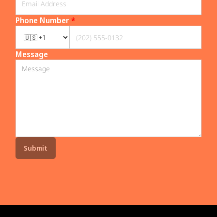
Phone Number
*
Message