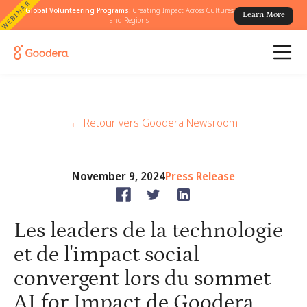
WEBINAR
Global Volunteering Programs:
Creating Impact Across Cultures
Learn More
and Regions
← Retour vers Goodera Newsroom
November 9, 2024
Press Release
Les leaders de la technologie
et de l'impact social
convergent lors du sommet
AI for Impact de Goodera