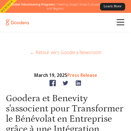
WEBINAR
Global Volunteering Programs:
Creating Impact Across Cultures
Learn More
and Regions
← Retour vers Goodera Newsroom
March 19, 2025
Press Release
Goodera et Benevity
s'associent pour Transformer
le Bénévolat en Entreprise
grâce à une Intégration