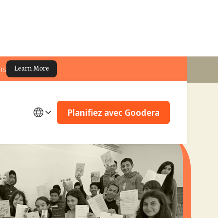
ns
Learn More
Planifiez avec Goodera