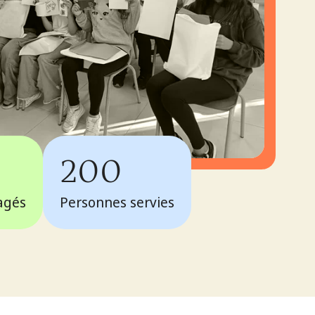
200
agés
Personnes servies