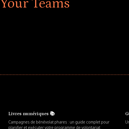
 Your Teams
ar! Explore impact-driven Back to School supply
ster comprehensive learning, and engage your
Livres numériques 📚
G
Campagnes de bénévolat phares : un guide complet pour
Un
planifier et exécuter votre programme de volontariat