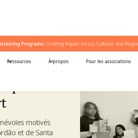
unteering Programs:
Creating Impact Across Cultures and Regio
 plus vert
Ressources
À propos
Pour les associations
es pour
t
énévoles motivés
ordão et de Santa