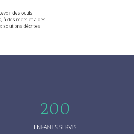
evoir des outils
, à des récits et à des
x solutions décrites
200
ENFANTS SERVIS