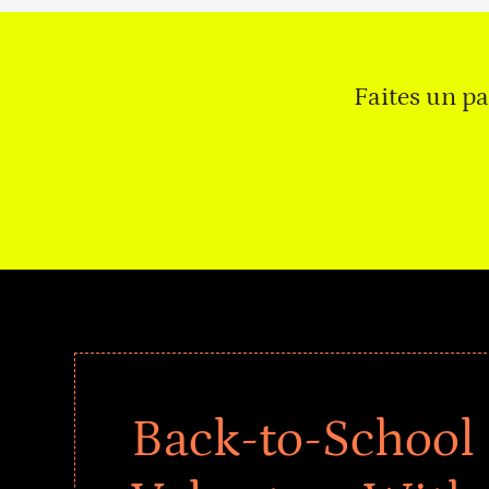
Faites un p
Back-to-School 