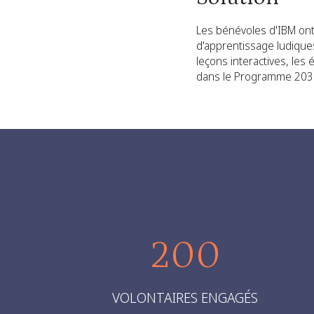
Les bénévoles d'IBM ont
d'apprentissage ludiques 
leçons interactives, les
dans le Programme 203
200
VOLONTAIRES ENGAGÉS