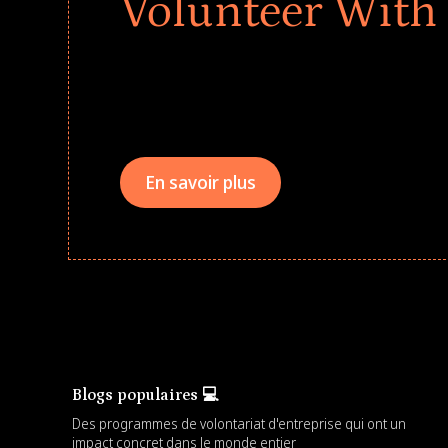
Volunteer With
Give every child a strong start to the school ye
drives that empower underserved students, fo
teams meaningfully.
En savoir plus
Blogs populaires 💻
Des programmes de volontariat d'entreprise qui ont un
impact concret dans le monde entier