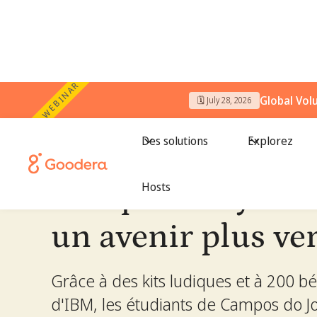
WEBINAR
Global Vol
← Toutes les histoires
🗓️ July 28, 2026
/
Éduquer les jeunes pour un avenir
Des solutions
Explorez
Éduquer les jeun
Hosts
un avenir plus ver
Grâce à des kits ludiques et à 200 b
d'IBM, les étudiants de Campos do J