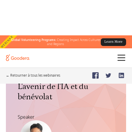
WEBINAR
Global Volunteering Programs:
Creating Impact Across Cultures
Learn More
and Regions
Webinar
🗓️
Dec 9, 2025
Tuesday
← Retourner à tous les webinaires
L'avenir de l'IA et du
bénévolat
Speaker