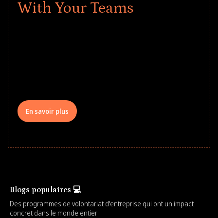
With Your Teams
Give every child a strong start to the
school year! Explore impact-driven Back
to School supply drives that empower
underserved students, foster
comprehensive learning, and engage
your teams meaningfully.
En savoir plus
Blogs populaires 💻
Des programmes de volontariat d'entreprise qui ont un impact
concret dans le monde entier