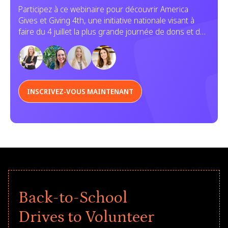
dons et de services
Participez à ce webinaire pour découvrir America
Gives et Giving 4th, une initiative nationale visant à
faire du 4 juillet la plus grande journée de dons et de
bénévolat de l'histoire des États-Unis. Découvrez
comment votre organisation peut s'impliquer.
INSCRIVEZ-VOUS MAINTENANT
Back-to-School
Drives to Volunteer