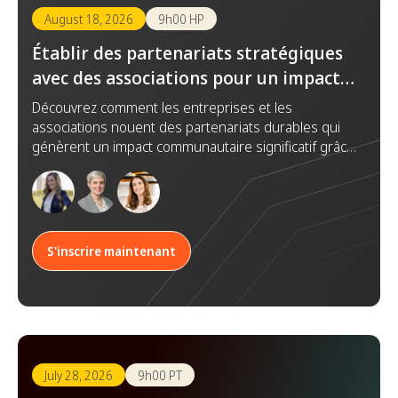
August 18, 2026
9h00 HP
Établir des partenariats stratégiques
avec des associations pour un impact
durable
Découvrez comment les entreprises et les
associations nouent des partenariats durables qui
génèrent un impact communautaire significatif grâce
à la confiance, la collaboration et des objectifs
communs.
S'inscrire maintenant
July 28, 2026
9h00 PT