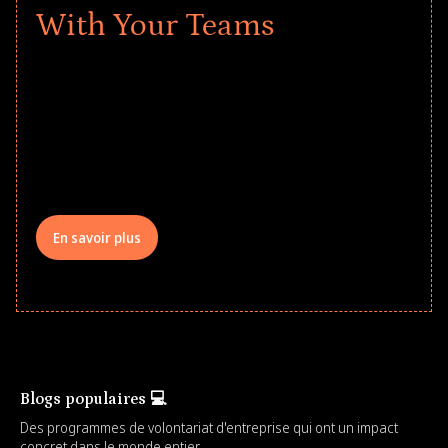
With Your Teams
Give every child a strong start to the
school year! Explore impact-driven Back
to School supply drives that empower
underserved students, foster
comprehensive learning, and engage
your teams meaningfully.
En savoir plus
Blogs populaires 💻
Des programmes de volontariat d'entreprise qui ont un impact
concret dans le monde entier