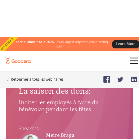
WEBINAR
Karma Summit Asia 2026 :
Asia's largest corporate volunteering
Learn More
summit
Webinar
🗓️
Sep 18, 2024
Wednesday
← Retourner à tous les webinaires
La saison des dons
:
Inciter les employés à faire du
bénévolat pendant les fêtes
Speakers
Meire Braga