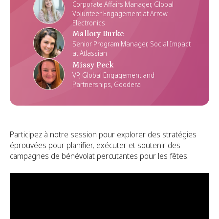
Corporate Affairs Manager, Global
Volunteer Engagement at Arrow
Electronics
Mallory Burke
Senior Program Manager, Social Impact
at Atlassian
Missy Peck
VP, Global Engagement and
Partnerships, Goodera
Participez à notre session pour explorer des stratégies
éprouvées pour planifier, exécuter et soutenir des
campagnes de bénévolat percutantes pour les fêtes.