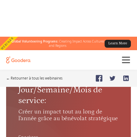
WEBINAR
Global Volunteering Programs:
Creating Impact Across Cultures
Learn More
and Regions
Webinar
🗓️
Nov 12, 2025
Wednesday
← Retourner à tous les webinaires
Jour/Semaine/Mois de
service
:
Créer un impact tout au long de
l'année grâce au bénévolat stratégique