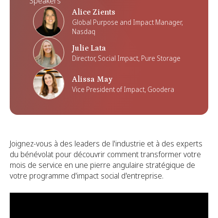
Speakers
Alice Zients
Global Purpose and Impact Manager,
Nasdaq
Julie Lata
Director, Social Impact, Pure Storage
Alissa May
Vice President of Impact, Goodera
Joignez-vous à des leaders de l'industrie et à des experts
du bénévolat pour découvrir comment transformer votre
mois de service en une pierre angulaire stratégique de
votre programme d'impact social d'entreprise.