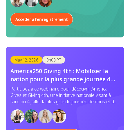
chaque outil ait un objectif, cette approche
fragmentée entraîne souvent une duplication des
efforts, des données incohérentes et une
Accéder à l'enregistrement
expérience disparate à la fois pour les responsables
de programme et les employés.
May 12, 2026
9h00 PT
America250 Giving 4th : Mobiliser la
nation pour la plus grande journée de
dons et de services
Participez à ce webinaire pour découvrir America
Gives et Giving 4th, une initiative nationale visant à
faire du 4 juillet la plus grande journée de dons et de
bénévolat de l'histoire des États-Unis. Découvrez
comment votre organisation peut s'impliquer.