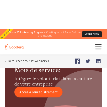
WEBINAR
Global Volunteering Programs:
Creating Impact Across Cultures
Learn More
and Regions
Webinar
🗓️
Jun 26, 2024
Wednesday
← Retourner à tous les webinaires
Mois de service
:
Intégrez le volontariat dans la culture
de votre entreprise
Accès à l'enregistrement