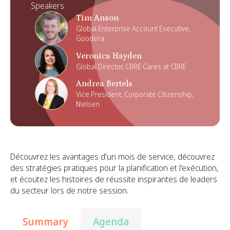
Speakers
Tim Anson
Global Enterprise Account Executive,
Goodera
Veronica Hayden
Global Director, CBRE Cares at CBRE
Andrea Bertels
Vice President, Corporate Citizenship,
Nielsen
Découvrez les avantages d'un mois de service, découvrez
des stratégies pratiques pour la planification et l'exécution,
et écoutez les histoires de réussite inspirantes de leaders
du secteur lors de notre session.
Summary
Agenda