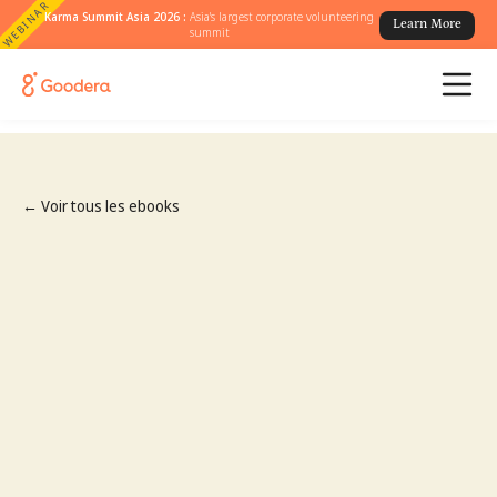
WEBINAR
Karma Summit Asia 2026 :
Asia's largest corporate volunteering
Learn More
summit
← Voir tous les ebooks