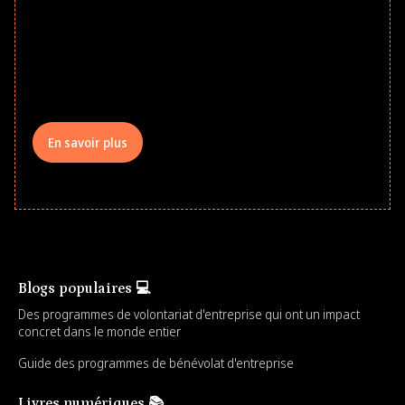
to School supply drives that empower
underserved students, foster
comprehensive learning, and engage
your teams meaningfully.
En savoir plus
Blogs populaires 💻
Des programmes de volontariat d'entreprise qui ont un impact
concret dans le monde entier
Guide des programmes de bénévolat d'entreprise
Livres numériques 📚