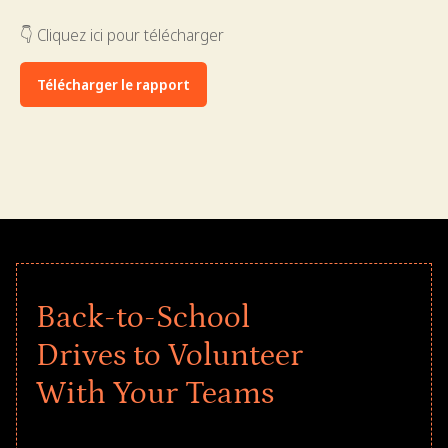
👇 Cliquez ici pour télécharger
Télécharger le rapport
Back-to-School
Drives to Volunteer
With Your Teams
Give every child a strong start to the
school year! Explore impact-driven Back