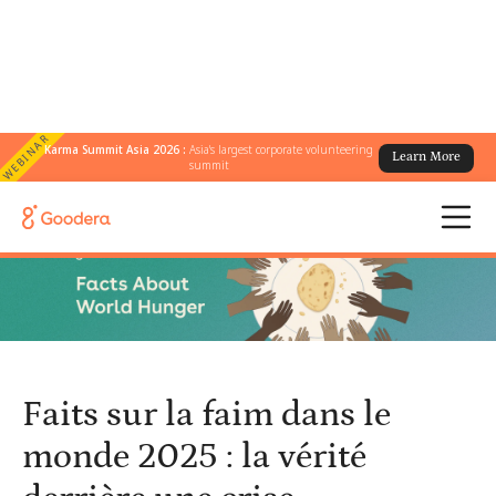
WEBINAR
Karma Summit Asia 2026 :
Asia's largest corporate volunteering
Learn More
← Tous les blogs
/
summit
Faits sur la faim dans le monde 2025 : la vérité derrière une crise
silencieuse
Faits sur la faim dans le
monde 2025 : la vérité